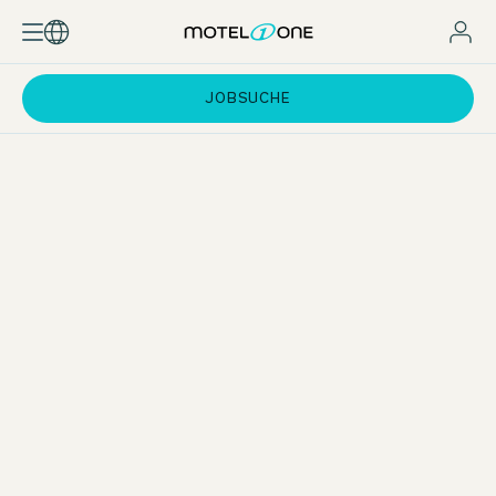
JOBSUCHE
Dein Einstieg
Einstiegslevel
Early Careers
Einstieg im Hotel
Einstieg im Headoffice
Länder