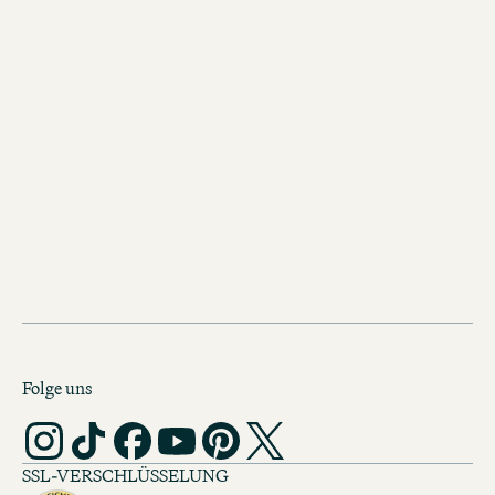
Wir als Arbeitgeber
Unsere Marken: Motel One und The Cloud One
Benefits
One University
Karriere FAQ
Unser Team
Messen und Events
Folge uns
SSL-VERSCHLÜSSELUNG