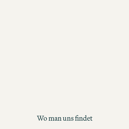
Mit der Neueröffnung des zehnten Hot
Österreich, dem Motel One Wien-Dona
wurde modernes Design, erstklassige
Komfort und eine ideale Lage in Wien
dynamischem Donau City Viertel komb
Erlebe urbanen Lifestyle mit Blick auf
Donau und entdecke Wien von seiner
schönsten Seite. Werde Teil unseres
und starte deine Karriere im neueste
One in der österreichischen Hauptsta
Wo man uns findet