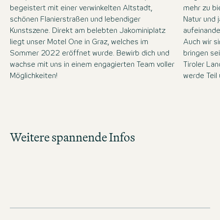
begeistert mit einer verwinkelten Altstadt,
mehr zu bi
schönen Flanierstraßen und lebendiger
Natur und 
Kunstszene. Direkt am belebten Jakominiplatz
aufeinande
liegt unser Motel One in Graz, welches im
Auch wir s
Sommer 2022 eröffnet wurde. Bewirb dich und
bringen se
wachse mit uns in einem engagierten Team voller
Tiroler La
Möglichkeiten!
werde Teil
Zur Jobsuche
Weitere spannende Infos
Verschaffe dir einen Überblick über unsere
offenen Stelle und bewirb dich direkt!
JOBS IN ÖSTERREICH