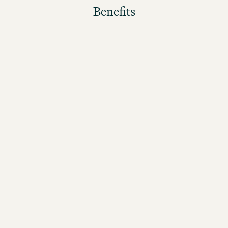
Benefits
Je besser die Gäste ihren Aufenthalt bewerten,
desto höher fällt der Bonus für das ganze Team aus.