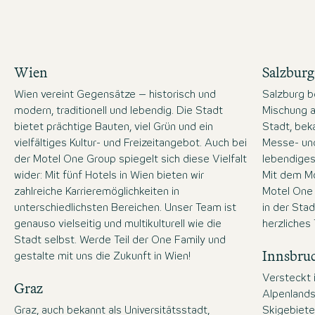
Wien
Salzburg
Wien vereint Gegensätze – historisch und
Salzburg b
modern, traditionell und lebendig. Die Stadt
Mischung a
bietet prächtige Bauten, viel Grün und ein
Stadt, bek
vielfältiges Kultur- und Freizeitangebot. Auch bei
Messe- und
der Motel One Group spiegelt sich diese Vielfalt
lebendiges
wider: Mit fünf Hotels in Wien bieten wir
Mit dem Mo
zahlreiche Karrieremöglichkeiten in
Motel One 
unterschiedlichsten Bereichen. Unser Team ist
in der Stad
genauso vielseitig und multikulturell wie die
herzliches
Stadt selbst. Werde Teil der One Family und
Innsbru
gestalte mit uns die Zukunft in Wien!
Versteckt 
Graz
Alpenlandsc
Graz, auch bekannt als Universitätsstadt,
Skigebiete