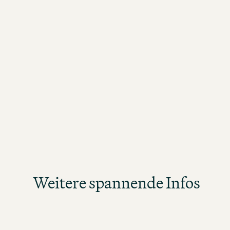
Jobs in Lissabon
Zur Jobsuch
Weitere spannende Infos
Verschaffe dir einen Überblick über
Stelle und bewirb dich dir
JOBS IN PORTUGA