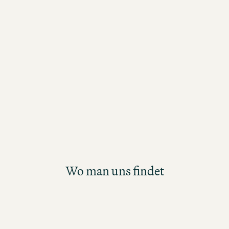
ideale Einstieg für deine langfristige K
bei der Motel One Group. Im Rahmen 
strukturierten und praxisnahen
Entwicklungsprogramms werden die
Teilnehmenden gezielt auf eine zukün
Position im Hotel Management vorbere
Wo man uns findet