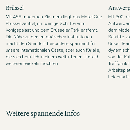
Brüssel
Antwer
Mit 489 modernen Zimmern liegt das Motel One
Mit 300 m
Brüssel zentral, nur wenige Schritte vom
Antwerpen 
Königspalast und dem Brüsseler Park entfernt.
dem Modevi
Die Nähe zu den europäischen Institutionen
Schritte v
macht den Standort besonders spannend für
Unser Team
unsere internationalen Gäste, aber auch für alle,
dynamische
die sich beruflich in einem weltoffenen Umfeld
von der Kul
weiterentwickeln möchten.
Treffpunkt 
Arbeitsplat
Leidenscha
Zur Jobsuche
Weitere spannende Infos
Verschaffe dir einen Überblick über unsere
offenen Stelle und bewirb dich direkt!