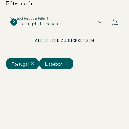
Filter nach:
Wo möchtest du arbeiten?
2
Portugal - Lissabon
ALLE FILTER ZURÜCKSETZEN
Portugal
Lissabon
Barman/Barmaid de 2ª
Keine Gelegenheit verpassen!
Melden Sie sich an und bleiben Sie informiert,
Portugal
The Cloud One Lissabon
Vollzeit