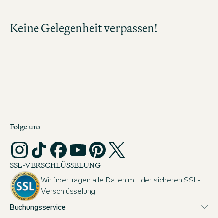
ab sofort
sobald neue Jobs in Ihrem Tätigkeitsbereich
verfügbar sind. Verpassen Sie keine
Keine Gelegenheit verpassen!
Gelegenheit und entdecken Sie spannende
Karrierechancen!
MOTEL ONE KARRIERE-
NEWSLETTER
Folge uns
SSL-VERSCHLÜSSELUNG
Wir übertragen alle Daten mit der sicheren SSL-
Verschlüsselung.
Buchungsservice