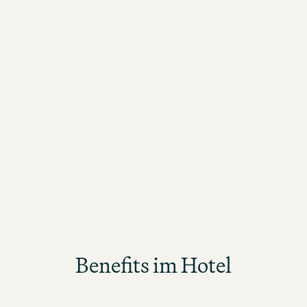
Reservierung
Sales
r Gäste
Vom ersten Kontakt bis zur perfekten
Kein Ta
Auslastung
im Sale
Benefits im Hotel