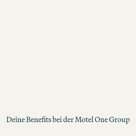
Führungsverantwortung – vorbereitet. Bei erfolgreichem
Abschluss besteht die Perspektive auf eine unbefristete
Anstellung.
JETZT BEWERBEN
Deine Benefits bei der Motel One Group