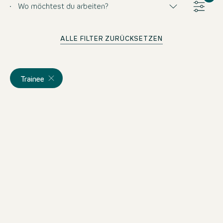
Wo möchtest du arbeiten?
ALLE FILTER ZURÜCKSETZEN
Trainee
Management Trainee
Hospitality (m/f/d) London
Vereinigtes Königreich
Motel One London-Tower Hill
Vollzeit
ab dem 30.9.2026