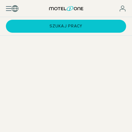
SZUKAJ PRACY
Standard pay and incentives
Attractive employee rates for hotel stays
Support with exam preparation
Training courses at One University