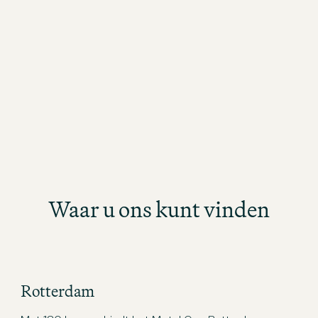
n de
teamgeest, internationale connecties
medewer
op een
en culturele uitwisselingen. Het
initiat
hoogtepunt van het toernooi in 2025:
zijn vo
de trofee ging naar ons UK &
duurza
International All Stars team. Van harte
toerism
gefeliciteerd!
Waar u ons kunt vinden
Rotterdam