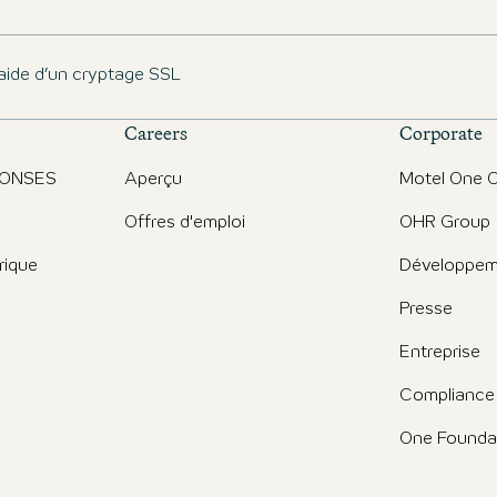
aide d’un cryptage SSL
Careers
Corporate
PONSES
Aperçu
Motel One O
Offres d'emploi
OHR Group
rique
Développem
Presse
Entreprise
Compliance
One Founda