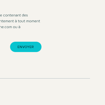
sée contenant des
entement à tout moment
one.com ou à
ENVOYER