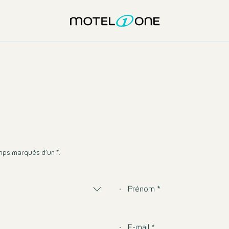
amps marqués d’un *.
Prénom *
E-mail *