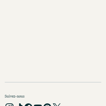
AGB Motel One Warsaw Chopin Sp. z o.o.
AGB 133 Greenwich LLC
Stand Juli 2023
Suivez-nous