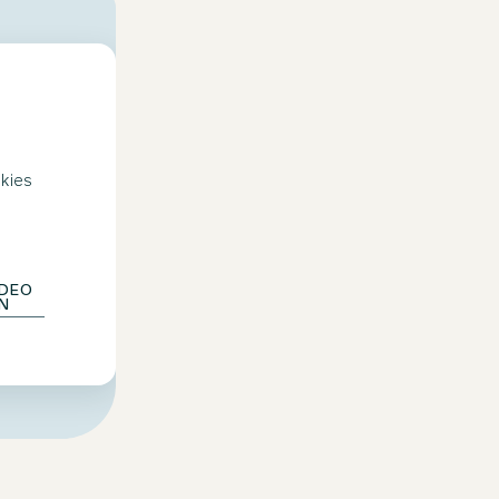
okies
IDEO
EN