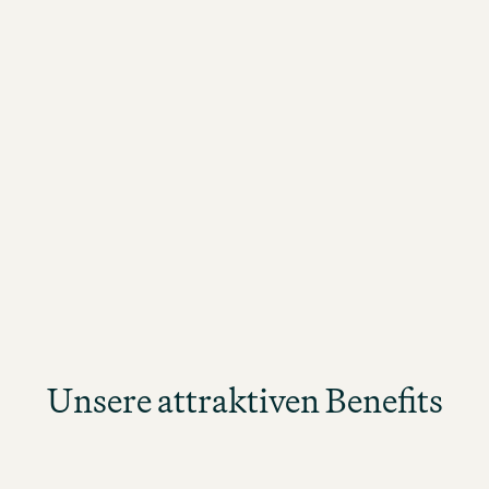
lung von
Teamfähigkeit und B
 Spirituosen für den
abteilungsübergreif
ng von Inventuren
erreichen unsere E
icke in neue
 Zusammenarbeit in
ms
Unsere attraktiven Benefits