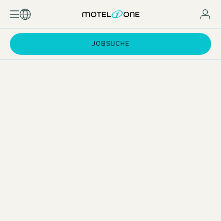
JOBSUCHE
Austausch und Vernetzung
Der persönliche Austausch kommt bei uns, trotz Online-
Studium, nicht zu kurz. Mit einem speziell für das Programm
entwickelten Rahmenangebot fördern wir die Vernetzung
unserer Work & Study Teilnehmenden. Von Welcome
Events über praxisnahe Workshops in München bis hin zu
regelmäßigen Online-Q&A-Sessions und Fachvorträgen
schaffen wir Gelegenheiten, sich auszutauschen,