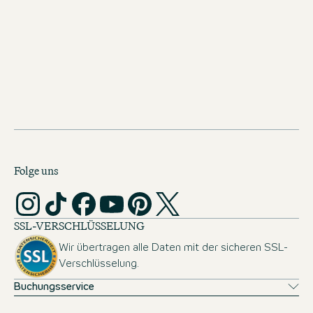
unsere Unternehmenskultur schon vor Studienbeginn
kennenlernen kannst. Du bist ein Organisationstalent,
arbeitest gerne eigenverantwortlich und bringst gute
Englischkenntnisse mit? Dann bringst du die besten
Voraussetzungen mit, um im Work & Study Programm bei
Motel One erfolgreich durchzustarten. Die formalen
Zulassungsvoraussetzungen für das Studium an der ISM
findest du
hier
.
Folge uns
SSL-VERSCHLÜSSELUNG
Wir übertragen alle Daten mit der sicheren SSL-
Verschlüsselung.
Buchungsservice