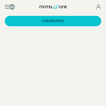
JOBSØGNING