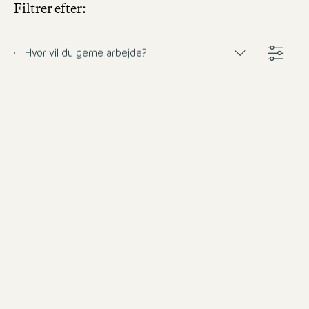
Filtrer efter:
Hvor vil du gerne arbejde?
Barkeeper (m/w/d)
Tyskland
Motel One München-Haidhausen
Fuldtid
fra 31.8.2026