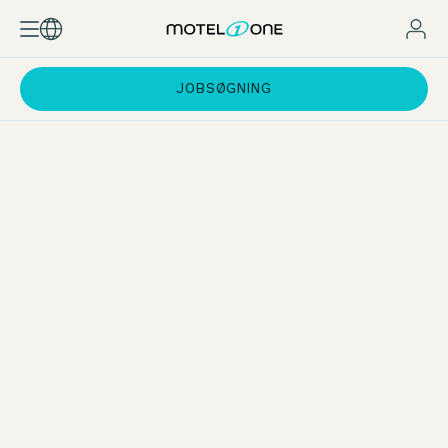
JOBSØGNING