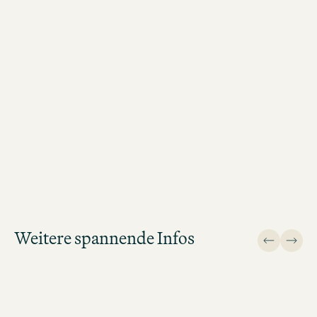
Zur Jobsuche
Verschaffe dir einen Überblick
über unsere offenen Stelle und
bewirb dich direkt!
Weitere spannende Infos
JOBSUCHE