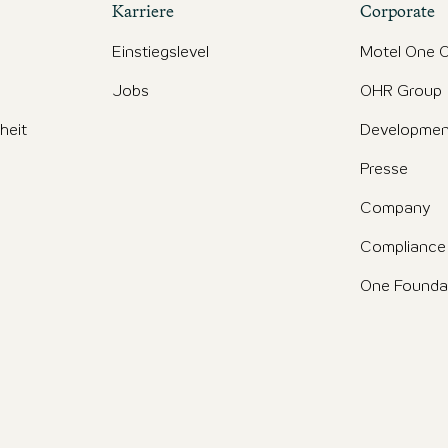
Karriere
Corporate
Einstiegslevel
Motel One O
Jobs
OHR Group
iheit
Developmen
Presse
Company
Compliance
One Founda