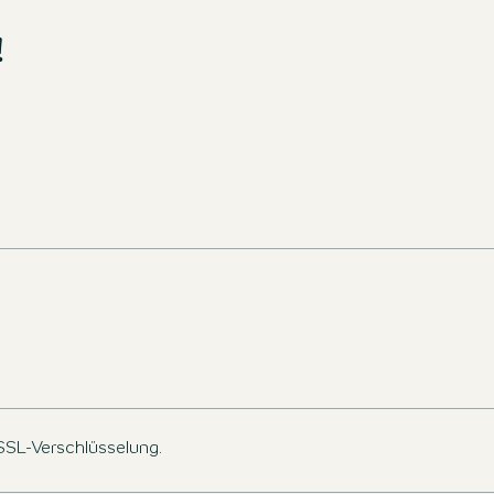
 verfügbar sind.
!
d entdecken Sie
cen!
SLETTER
 SSL-Verschlüsselung.