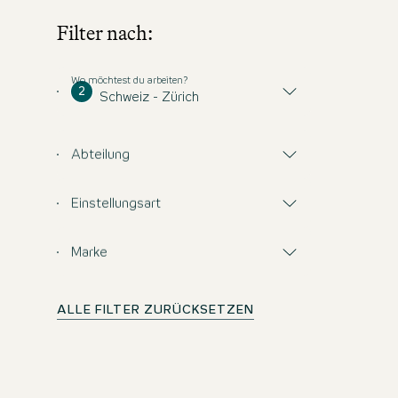
Filter nach:
Wo möchtest du arbeiten?
2
Schweiz - Zürich
Abteilung
Einstellungsart
Marke
ALLE FILTER ZURÜCKSETZEN
Keine Gelegenheit v
Melden Sie sich an und bleiben Sie in