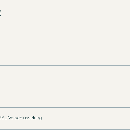
 verfügbar sind.
!
d entdecken Sie
cen!
SLETTER
 SSL-Verschlüsselung.