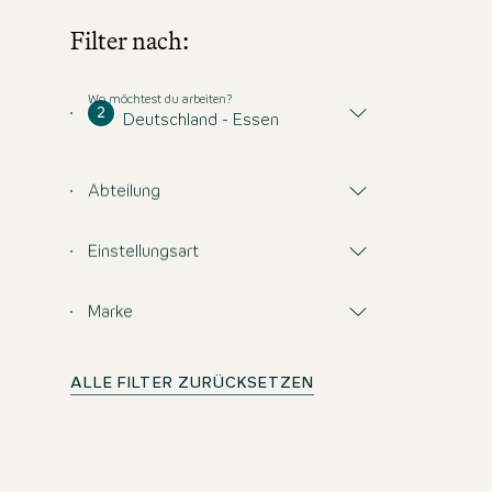
Filter nach:
Wo möchtest du arbeiten?
2
Deutschland - Essen
Abteilung
Einstellungsart
Marke
ALLE FILTER ZURÜCKSETZEN
Keine Gelegenheit v
Melden Sie sich an und bleiben Sie in