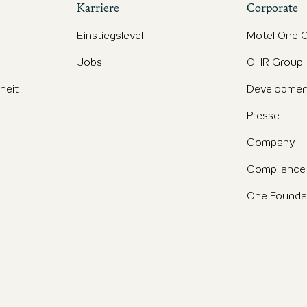
Karriere
Corporate
Einstiegslevel
Motel One O
Jobs
OHR Group
iheit
Developmen
Presse
Company
Compliance
One Founda