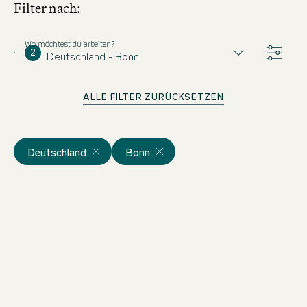
Filter nach:
Wo möchtest du arbeiten?
2
Deutschland - Bonn
ALLE FILTER ZURÜCKSETZEN
Deutschland
Bonn
Aushilfe Frühstück (m/w/d)
Deutschland
Motel One Bonn-Beethoven