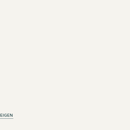
t
ab dem 14.8.2026
ce
t
ab dem 14.8.2026
EIGEN