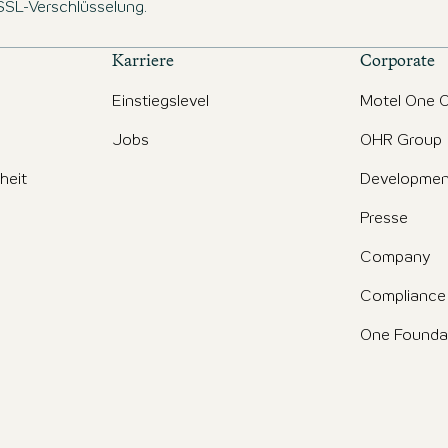
 SSL-Verschlüsselung.
Karriere
Corporate
Einstiegslevel
Motel One O
Jobs
OHR Group
iheit
Developmen
Presse
Company
Compliance
One Founda