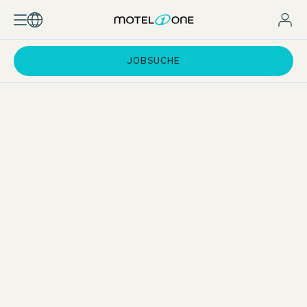
JOBSUCHE
Karrieremöglichkeiten in ganz Europa
Schon während deines Studiums kannst du wertvolle
internationale Erfahrung sammeln – zum Beispiel bei einem
vierwöchigen Einsatz in einem unserer Hotels außerhalb
Deutschlands. Nach deinem Abschluss eröffnen sich dir
vielfältige Karriereperspektiven in ganz Europa – dank
unseres stetigen Wachstums und der Möglichkeit, dich
innerhalb der Motel One Welt weiterzuentwickeln.