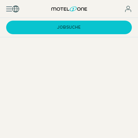
JOBSUCHE
Ausbildung Hotelfachfrau/-mann
Als Hotelfachfrau/-mann durchläufst du während deiner
Ausbildung alle Abteilungen im Hotel. Als Generalist
beherrschst du das operative Geschäft in allen Abteilungen
und hast alles im Blick. Nach der Ausbildung kannst du dich
durch die gewonnene Erfahrung auf dein Spezialgebiet
festlegen.