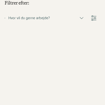
Filtrer efter:
Hvor vil du gerne arbejde?
Barkeeper (m/w/d)
Tyskland
Motel One München-Haidhausen
Fuldtid
fra 31.8.2026