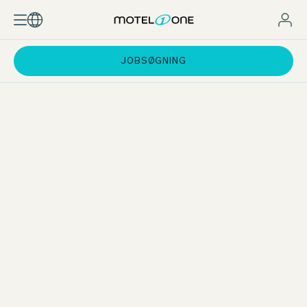
JOBSØGNING