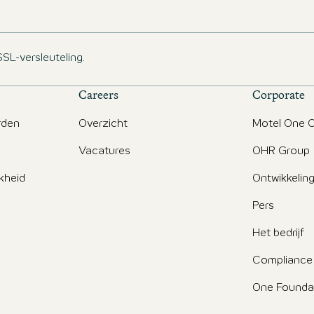
SSL-versleuteling.
Careers
Corporate
rden
Overzicht
Motel One O
Vacatures
OHR Group
jkheid
Ontwikkelin
Pers
Het bedrijf
Compliance
One Founda