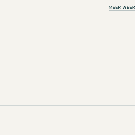
Frühstücksmitarbeiter (m/w
MEER WEE
kans!
Duitsland
Motel One Wiesbaden
Fulltime & partt
odra er nieuwe
gebied. Mis geen
nnende
!
LETTER