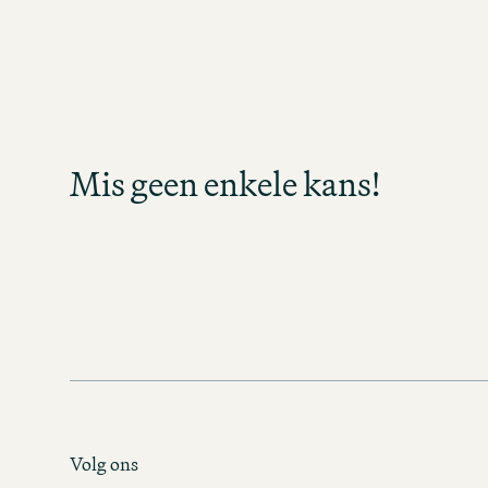
Mis geen enkele 
Meld je aan en blijf op de hoogte z
banen beschikbaar komen in jouw vak
Mis geen enkele kans!
enkele kans en ontdek spa
carrièremogelijkheden
MOTEL ONE CAREER-NEWS
Volg ons