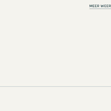
Frühstücksmitarbeiter (m/w
MEER WEE
kans!
Duitsland
Motel One Wiesbaden
Fulltime & partt
odra er nieuwe
gebied. Mis geen
nnende
!
LETTER