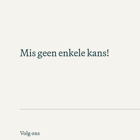
Mis geen enkele 
Meld je aan en blijf op de hoogte z
banen beschikbaar komen in jouw vak
Mis geen enkele kans!
enkele kans en ontdek spa
carrièremogelijkheden
MOTEL ONE CAREER-NEWS
Volg ons