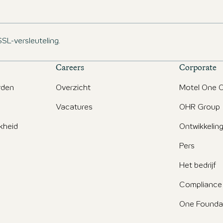
SSL-versleuteling.
Careers
Corporate
rden
Overzicht
Motel One O
Vacatures
OHR Group
jkheid
Ontwikkelin
Pers
Het bedrijf
Compliance
One Founda