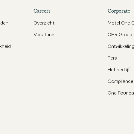
Careers
Corporate
rden
Overzicht
Motel One O
Vacatures
OHR Group
jkheid
Ontwikkelin
Pers
Het bedrijf
Compliance
One Founda