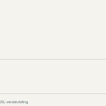
odra er nieuwe
gebied. Mis geen
nnende
!
LETTER
SSL-versleuteling.