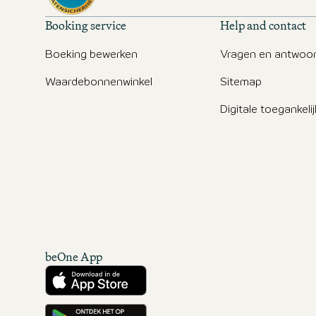
Booking service
Help and contact
Boeking bewerken
Vragen en antwoo
Waardebonnenwinkel
Sitemap
Digitale toegankeli
beOne App
Downloaden vanuit de App Store
Downloaden vanuit Google Play