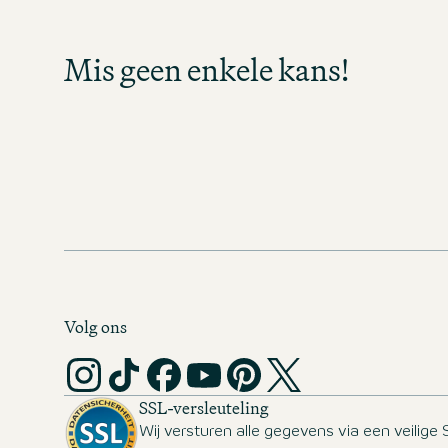
Meld je aan en blijf op de hoogte z
banen beschikbaar komen in jouw vak
Mis geen enkele kans!
enkele kans en ontdek spa
carrièremogelijkheden
MOTEL ONE CAREER-NEWS
Volg ons
SSL-versleuteling
Wij versturen alle gegevens via een veilige 