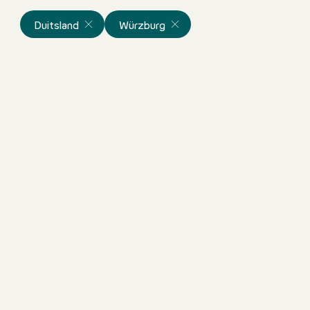
Duitsland
Würzburg
Frühstücksmitarbeiter (m/w
Duitsland
Motel One Würzburg
Fulltime
direct
kans!