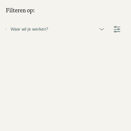
Filteren op:
Waar wil je werken?
Management Trainee
Hospitality (m/f/d) Dublin
Ierland
Motel One Dublin
Fulltime
vanaf 30-9-2026