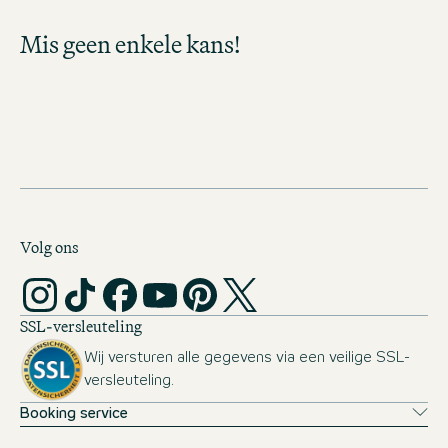
nieuwe banen beschikbaar komen in jouw
Mis geen enkele kans!
vakgebied. Mis geen enkele kans en ontdek
spannende carrièremogelijkheden!
MOTEL ONE CAREER-
NEWSLETTER
Volg ons
SSL-versleuteling
Wij versturen alle gegevens via een veilige SSL-
versleuteling.
Booking service