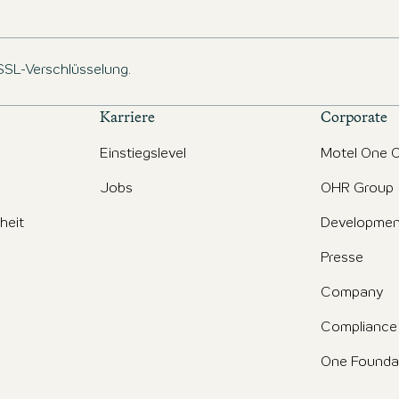
 SSL-Verschlüsselung.
Karriere
Corporate
Einstiegslevel
Motel One O
Jobs
OHR Group
iheit
Developmen
Presse
Company
Compliance
One Founda