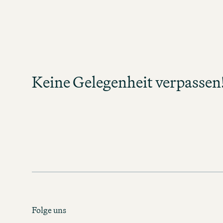
Keine Gelegenheit v
Melden Sie sich an und bleiben Sie in
neue Jobs in Ihrem Tätigkeitsbereich
Keine Gelegenheit verpassen
Verpassen Sie keine Gelegenheit un
spannende Karrierechan
MOTEL ONE KARRIERE-NEW
Folge uns